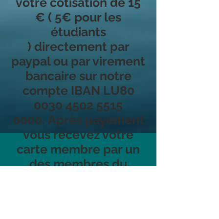
votre cotisation de 15
€ ( 5€ pour les
étudiants
) directement par
paypal ou par virement
bancaire sur notre
compte IBAN LU80
0030 4502 5515
0000
. Après payement
vous recevez votre
carte membre par un
des membres du
comité )